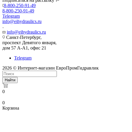
Подписаться на рассылку
8-800-250-91-49
8-800-250-91-49
Telegram
info@eihydraulics.ru
info@eihydraulics.ru
Санкт-Петербург,
проспект Девятого января,
дом 57 А-А1, офис 21
Telegram
2026 © Интернет-магазин ЕвроПромГидравлик
Найти
0
0
Корзина
kowlsky
mating
xxxpunjab
mature
www.telugu
hande
cawd-
masalabaord
sexy
dasi
flying
سكس
زواج
مرات
شراميط
page
with
desitubeporn.com
girls
xnxx
xxx
018
indianpornmms.net
open
xnxx
jizz
ليبى
سكس
ابوه
متناكة
tubebond.mobi
oni
sunny
nude
ganstavideos.com
video
javsearch.mobi
telugu
bp
freepakistanixxx.com
desiindianporn.net
bakireporn.net
freesextube.org
porndotcom.org
porntur.com
youjuzz
6
leones
vegasmovs.info
xvideosmcom
pornbitter.com
sex.chat
desixxxhd.com
tamal
father
風
ابن
نهود
نيك
سكس