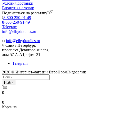
Условия доставки
Гарантия на товар
Подписаться на рассылку
8-800-250-91-49
8-800-250-91-49
Telegram
info@eihydraulics.ru
info@eihydraulics.ru
Санкт-Петербург,
проспект Девятого января,
дом 57 А-А1, офис 21
Telegram
2026 © Интернет-магазин ЕвроПромГидравлик
Найти
0
0
Корзина
kowlsky
mating
xxxpunjab
mature
www.telugu
hande
cawd-
masalabaord
sexy
dasi
flying
سكس
زواج
مرات
شراميط