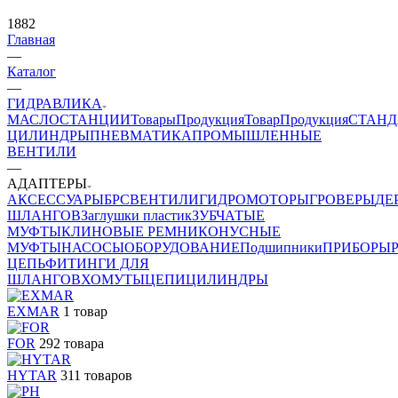
1882
Главная
—
Каталог
—
ГИДРАВЛИКА
МАСЛОСТАНЦИИ
Товары
Продукция
Товар
Продукция
СТАНД
ЦИЛИНДРЫ
ПНЕВМАТИКА
ПРОМЫШЛЕННЫЕ
ВЕНТИЛИ
—
АДАПТЕРЫ
АКСЕССУАРЫ
БРС
ВЕНТИЛИ
ГИДРОМОТОРЫ
ГРОВЕРЫ
ДЕ
ШЛАНГОВ
Заглушки пластик
ЗУБЧАТЫЕ
МУФТЫ
КЛИНОВЫЕ РЕМНИ
КОНУСНЫЕ
МУФТЫ
НАСОСЫ
ОБОРУДОВАНИЕ
Подшипники
ПРИБОРЫ
ЦЕПЬ
ФИТИНГИ ДЛЯ
ШЛАНГОВ
ХОМУТЫ
ЦЕПИ
ЦИЛИНДРЫ
EXMAR
1 товар
FOR
292 товара
HYTAR
311 товаров