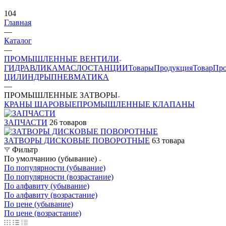
104
Главная
—
Каталог
—
ПРОМЫШЛЕННЫЕ ВЕНТИЛИ
ГИДРАВЛИКА
МАСЛОСТАНЦИИ
Товары
Продукция
Товар
Про
ЦИЛИНДРЫ
ПНЕВМАТИКА
—
ПРОМЫШЛЕННЫЕ ЗАТВОРЫ
КРАНЫ ШАРОВЫЕ
ПРОМЫШЛЕННЫЕ КЛАПАНЫ
ЗАПЧАСТИ
26 товаров
ЗАТВОРЫ ДИСКОВЫЕ ПОВОРОТНЫЕ
63 товара
Фильтр
По умолчанию (убывание)
По популярности (убывание)
По популярности (возрастание)
По алфавиту (убывание)
По алфавиту (возрастание)
По цене (убывание)
По цене (возрастание)