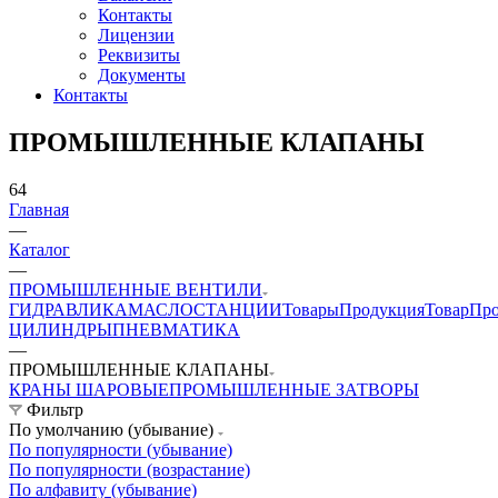
Контакты
Лицензии
Реквизиты
Документы
Контакты
ПРОМЫШЛЕННЫЕ КЛАПАНЫ
64
Главная
—
Каталог
—
ПРОМЫШЛЕННЫЕ ВЕНТИЛИ
ГИДРАВЛИКА
МАСЛОСТАНЦИИ
Товары
Продукция
Товар
Про
ЦИЛИНДРЫ
ПНЕВМАТИКА
—
ПРОМЫШЛЕННЫЕ КЛАПАНЫ
КРАНЫ ШАРОВЫЕ
ПРОМЫШЛЕННЫЕ ЗАТВОРЫ
Фильтр
По умолчанию (убывание)
По популярности (убывание)
По популярности (возрастание)
По алфавиту (убывание)