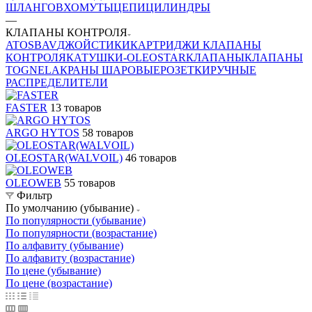
ШЛАНГОВ
ХОМУТЫ
ЦЕПИ
ЦИЛИНДРЫ
—
КЛАПАНЫ КОНТРОЛЯ
ATOS
BAV
ДЖОЙСТИКИ
КАРТРИДЖИ КЛАПАНЫ
КОНТРОЛЯ
КАТУШКИ-OLEOSTAR
КЛАПАНЫ
КЛАПАНЫ
TOGNELA
КРАНЫ ШАРОВЫЕ
РОЗЕТКИ
РУЧНЫЕ
РАСПРЕДЕЛИТЕЛИ
FASTER
13 товаров
ARGO HYTOS
58 товаров
OLEOSTAR(WALVOIL)
46 товаров
OLEOWEB
55 товаров
Фильтр
По умолчанию (убывание)
По популярности (убывание)
По популярности (возрастание)
По алфавиту (убывание)
По алфавиту (возрастание)
По цене (убывание)
По цене (возрастание)