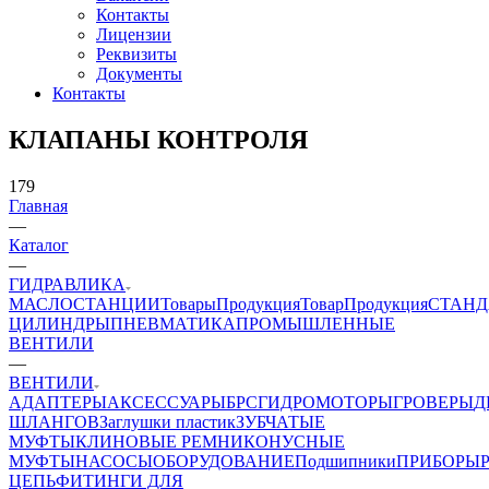
Контакты
Лицензии
Реквизиты
Документы
Контакты
КЛАПАНЫ КОНТРОЛЯ
179
Главная
—
Каталог
—
ГИДРАВЛИКА
МАСЛОСТАНЦИИ
Товары
Продукция
Товар
Продукция
СТАНД
ЦИЛИНДРЫ
ПНЕВМАТИКА
ПРОМЫШЛЕННЫЕ
ВЕНТИЛИ
—
ВЕНТИЛИ
АДАПТЕРЫ
АКСЕССУАРЫ
БРС
ГИДРОМОТОРЫ
ГРОВЕРЫ
Д
ШЛАНГОВ
Заглушки пластик
ЗУБЧАТЫЕ
МУФТЫ
КЛИНОВЫЕ РЕМНИ
КОНУСНЫЕ
МУФТЫ
НАСОСЫ
ОБОРУДОВАНИЕ
Подшипники
ПРИБОРЫ
ЦЕПЬ
ФИТИНГИ ДЛЯ