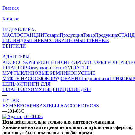
Главная
—
Каталог
—
ГИДРАВЛИКА
МАСЛОСТАНЦИИ
Товары
Продукция
Товар
Продукция
СТАНД
ЦИЛИНДРЫ
ПНЕВМАТИКА
ПРОМЫШЛЕННЫЕ
ВЕНТИЛИ
—
АДАПТЕРЫ
АКСЕССУАРЫ
БРС
ВЕНТИЛИ
ГИДРОМОТОРЫ
ГРОВЕРЫ
ДЕ
ШЛАНГОВ
Заглушки пластик
ЗУБЧАТЫЕ
МУФТЫ
КЛИНОВЫЕ РЕМНИ
КОНУСНЫЕ
МУФТЫ
НАСОСЫ
ОБОРУДОВАНИЕ
Подшипники
ПРИБОРЫ
ЦЕПЬ
ФИТИНГИ ДЛЯ
ШЛАНГОВ
ХОМУТЫ
ЦЕПИ
ЦИЛИНДРЫ
—
HYTAR
EXMAR
FOR
PH
RASTELLI RACCORDI
VOSS
—
201-06C
Цена действительна только для интернет-магазина.
Указанные на сайте цены не являются публичной офертой,
они могут быть изменены в любое время.