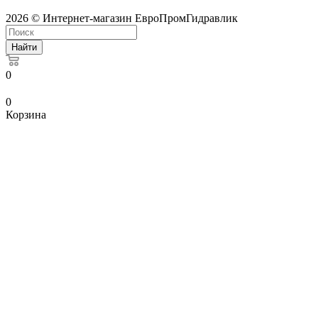
2026 © Интернет-магазин ЕвроПромГидравлик
Найти
0
0
Корзина
kowlsky
mating
xxxpunjab
mature
www.telugu
hande
cawd-
masalabaord
sexy
dasi
flying
سكس
زواج
مرات
شراميط
page
with
desitubeporn.com
girls
xnxx
xxx
018
indianpornmms.net
open
xnxx
jizz
ليبى
سكس
ابوه
متناكة
tubebond.mobi
oni
sunny
nude
ganstavideos.com
video
javsearch.mobi
telugu
bp
freepakistanixxx.com
desiindianporn.net
bakireporn.net
freesextube.org
porndotcom.org
porntur.com
youjuzz
6
leones
vegasmovs.info
xvideosmcom
pornbitter.com
sex.chat
desixxxhd.com
tamal
father
風
ابن
نهود
نيك
سكس
hentaiact.com
hot
bf
video
kowalasky
sex
doughter
澄
ينيك
كبيرة
كلاب
محارم
midara
pics
sexy
xnxx
page
com
sex
امه
وبنات
اخ
の
books
mp4
واخته
واخت
あ