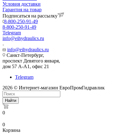
Условия доставки
Гарантия на товар
Подписаться на рассылку
8-800-250-91-49
8-800-250-91-49
Telegram
info@eihydraulics.ru
info@eihydraulics.ru
Санкт-Петербург,
проспект Девятого января,
дом 57 А-А1, офис 21
Telegram
2026 © Интернет-магазин ЕвроПромГидравлик
Найти
0
0
Корзина
kowlsky
mating
xxxpunjab
mature
www.telugu
hande
cawd-
masalabaord
sexy
dasi
flying
سكس
زواج
مرات
شراميط