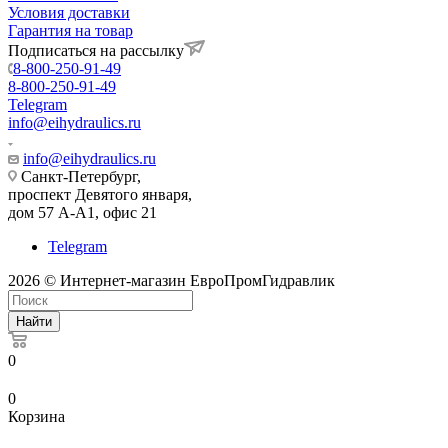
Условия доставки
Гарантия на товар
Подписаться на рассылку
8-800-250-91-49
8-800-250-91-49
Telegram
info@eihydraulics.ru
info@eihydraulics.ru
Санкт-Петербург,
проспект Девятого января,
дом 57 А-А1, офис 21
Telegram
2026 © Интернет-магазин ЕвроПромГидравлик
Найти
0
0
Корзина
kowlsky
mating
xxxpunjab
mature
www.telugu
hande
cawd-
masalabaord
sexy
dasi
flying
سكس
زواج
مرات
شراميط